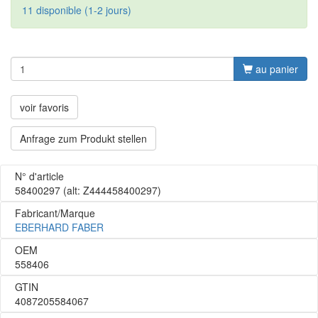
11 disponible (1-2 jours)
au panier
voir favoris
Anfrage zum Produkt stellen
N° d'article
58400297
(alt: Z444458400297)
Fabricant/Marque
EBERHARD FABER
OEM
558406
GTIN
4087205584067