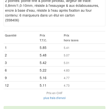
2 pointes: pointe fine & pointe pinceau, largeur de tracé:
0,8mm/1,0-10mm, résiste à l'essuyage & aux éclaboussures,
encre à base d'eau, résiste à l'eau après fixation au four
contenu: 6 marqueurs dans un étui en carton
(558406)
Quantité
Prix
Prix
T.T.C.
hors taxes
1
5.85
5.41
2
5.48
5.07
3
5.42
5.01
6
5.22
4.83
9
5.16
4.77
12
5.11
4.73
Prix en CHF
plus frais d'envoi