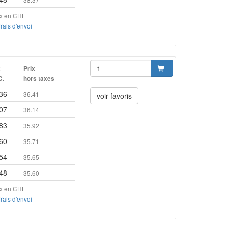
ix en CHF
frais d'envoi
x
Prix
C.
hors taxes
36
36.41
voir favoris
07
36.14
83
35.92
60
35.71
54
35.65
48
35.60
ix en CHF
frais d'envoi