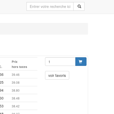
x
Prix
C.
hors taxes
66
39.46
voir favoris
25
39.08
94
38.80
60
38.48
53
38.42
48
38.37