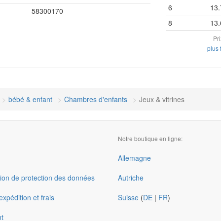
6
13.
58300170
8
13.
Pr
plus 
bébé & enfant
Chambres d'enfants
Jeux & vitrines
Notre boutique en ligne:
Allemagne
ion de protection des données
Autriche
xpédition et frais
Suisse
(
DE
|
FR
)
t