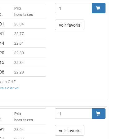
x
Prix
C.
hors taxes
91
23.04
voir favoris
61
22.77
44
22.61
20
22.39
15
22.34
08
22.28
ix en CHF
frais d'envoi
x
Prix
C.
hors taxes
91
23.04
voir favoris
61
22.77