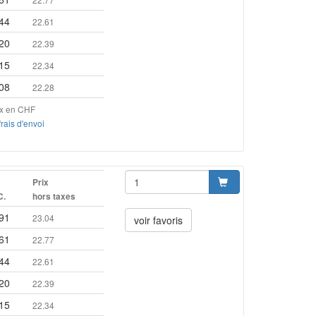
44
22.61
20
22.39
15
22.34
08
22.28
ix en CHF
frais d'envoi
x
Prix
C.
hors taxes
91
23.04
voir favoris
61
22.77
44
22.61
20
22.39
15
22.34