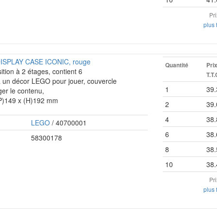
Pr
plus 
DISPLAY CASE ICONIC, rouge
Quantité
Pri
sition à 2 étages, contient 6
T.T.
 un décor LEGO pour jouer, couvercle
1
39.
ger le contenu,
(P)149 x (H)192 mm
2
39.
4
38.
LEGO
/ 40700001
6
38.
58300178
8
38.
10
38.
Pr
plus 