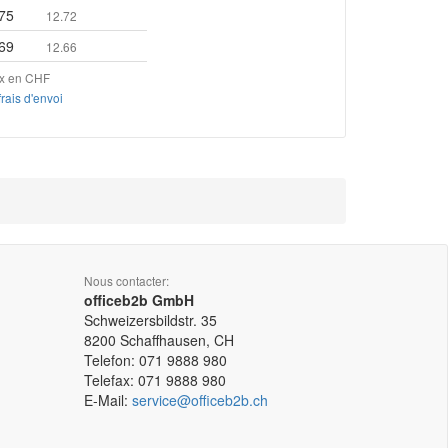
75
12.72
69
12.66
ix en CHF
frais d'envoi
Nous contacter:
officeb2b GmbH
Schweizersbildstr. 35
8200
Schaffhausen, CH
Telefon:
071 9888 980
Telefax:
071 9888 980
E-Mail:
service@officeb2b.ch