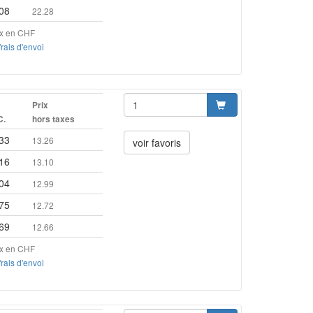
08
22.28
ix en CHF
frais d'envoi
x
Prix
C.
hors taxes
33
13.26
voir favoris
16
13.10
04
12.99
75
12.72
69
12.66
ix en CHF
frais d'envoi