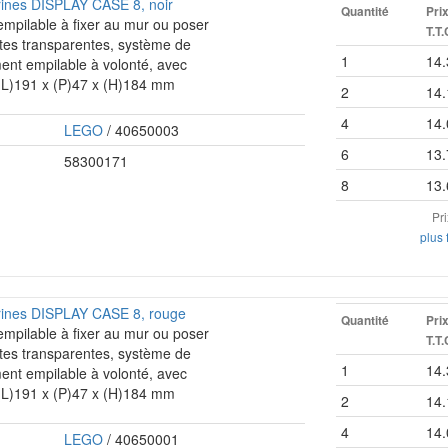
rines DISPLAY CASE 8, noir
Quantité
Pri
 empilable à fixer au mur ou poser
T.T.
rtes transparentes, système de
1
14.
ent empilable à volonté, avec
 (L)191 x (P)47 x (H)184 mm
2
14.
4
14.
LEGO
/ 40650003
6
13.
58300171
8
13.
Pr
plus 
urines DISPLAY CASE 8, rouge
Quantité
Pri
 empilable à fixer au mur ou poser
T.T.
rtes transparentes, système de
1
14.
ent empilable à volonté, avec
 (L)191 x (P)47 x (H)184 mm
2
14.
4
14.
LEGO
/ 40650001