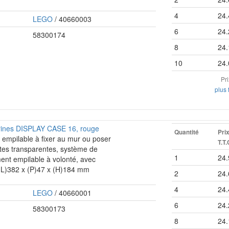
4
24.
LEGO
/ 40660003
6
24.
58300174
8
24.
10
24.
Pr
plus 
urines DISPLAY CASE 16, rouge
Quantité
Pri
e empilable à fixer au mur ou poser
T.T.
rtes transparentes, système de
1
24.
ent empilable à volonté, avec
 (L)382 x (P)47 x (H)184 mm
2
24.
4
24.
LEGO
/ 40660001
6
24.
58300173
8
24.