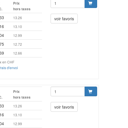
x
Prix
C.
hors taxes
33
13.26
voir favoris
16
13.10
04
12.99
75
12.72
69
12.66
ix en CHF
frais d'envoi
x
Prix
C.
hors taxes
33
13.26
voir favoris
16
13.10
04
12.99