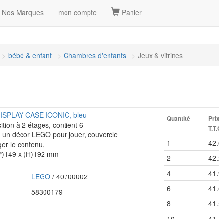
Nos Marques
mon compte
Panier
bébé & enfant
Chambres d'enfants
Jeux & vitrines
DISPLAY CASE ICONIC, bleu
Quantité
Pri
sition à 2 étages, contient 6
T.T.
 un décor LEGO pour jouer, couvercle
1
42.
ger le contenu,
(P)149 x (H)192 mm
2
42.
4
41.
LEGO
/ 40700002
6
41.
58300179
8
41.
10
41.