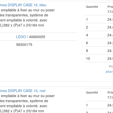
urines DISPLAY CASE 16, bleu
Quantité
Pri
e empilable à fixer au mur ou poser
T.T.
rtes transparentes, système de
1
24.
ent empilable à volonté, avec
 (L)382 x (P)47 x (H)184 mm
2
24.
4
24.
LEGO
/ 40660005
6
24.
58300175
8
24.
10
24.
Pr
plus 
urines DISPLAY CASE 16, noir
Quantité
Pri
e empilable à fixer au mur ou poser
T.T.
rtes transparentes, système de
1
24.
ent empilable à volonté, avec
 (L)382 x (P)47 x (H)184 mm
2
24.