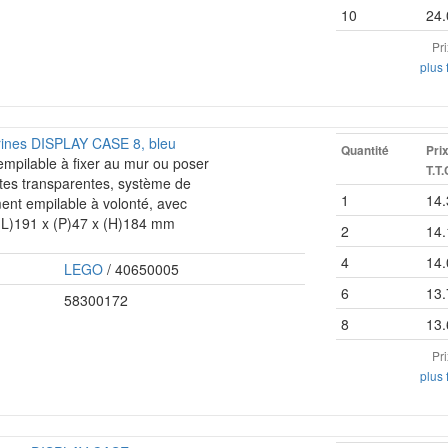
10
24.
Pr
plus 
urines DISPLAY CASE 8, bleu
Quantité
Pri
 empilable à fixer au mur ou poser
T.T.
rtes transparentes, système de
1
14.
ent empilable à volonté, avec
 (L)191 x (P)47 x (H)184 mm
2
14.
4
14.
LEGO
/ 40650005
6
13.
58300172
8
13.
Pr
plus 