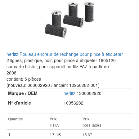
herlitz Rouleau encreur de rechange pour pince à étiqueter
2 lignes, plastique, noir, pour pince à étiqueter 1605120
sur carte blister, pour appareil herlitz PAZ à partir de
2008
contient: 5 pièces
(nouveau: 300002920 / ancien: 10956282-001)
Marque / OEM
herlitz
/ 300002920
N° d'article
10956282
Quantité
Prix
Prix
T.T.C.
hors taxes
1
17.16
15.87