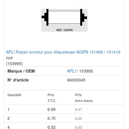
APLI Ruban encreur pour étiqueteuse AGIPA 151995 / 101419
noir
(153995)
Marque / OEM
APLI
/ 153995
N° d'article
66000045
Quantité
Prix
Prix
T.T.C.
hors taxes
1
6.99
6.47
2
6.70
6.20
4
6.52
6.03