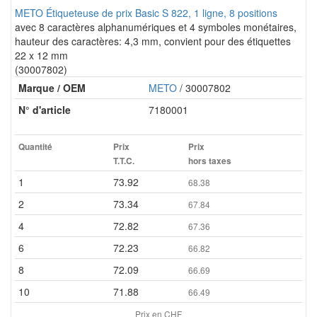
METO Étiqueteuse de prix Basic S 822, 1 ligne, 8 positions
avec 8 caractères alphanumériques et 4 symboles monétaires,
hauteur des caractères: 4,3 mm, convient pour des étiquettes
22 x 12 mm
(30007802)
Marque / OEM
METO
/ 30007802
N° d'article
7180001
Quantité
Prix
Prix
T.T.C.
hors taxes
1
73.92
68.38
2
73.34
67.84
4
72.82
67.36
6
72.23
66.82
8
72.09
66.69
10
71.88
66.49
Prix en CHF