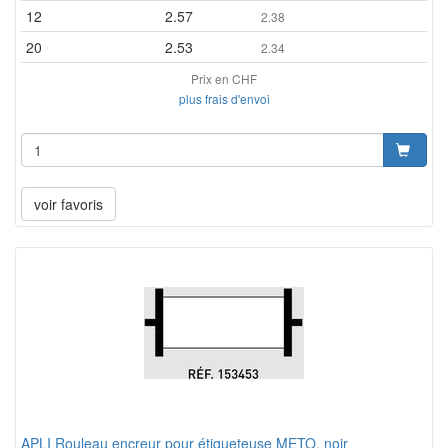
12
2.57
2.38
20
2.53
2.34
Prix en CHF
plus frais d'envoi
voir favoris
APLI Rouleau encreur pour étiqueteuse METO, noir