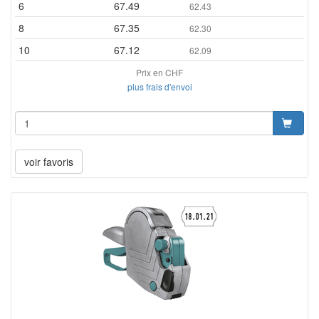
6
67.49
62.43
8
67.35
62.30
10
67.12
62.09
Prix en CHF
plus frais d'envoi
voir favoris