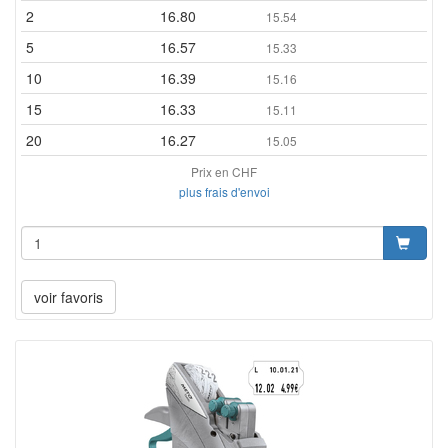
2
16.80
15.54
5
16.57
15.33
10
16.39
15.16
15
16.33
15.11
20
16.27
15.05
Prix en CHF
plus frais d'envoi
voir favoris