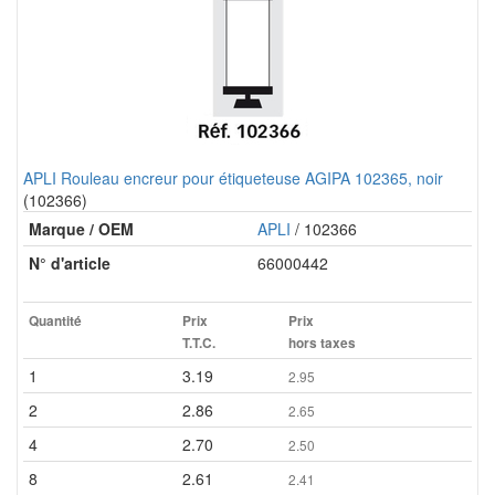
APLI Rouleau encreur pour étiqueteuse AGIPA 102365, noir
(102366)
Marque / OEM
APLI
/ 102366
N° d'article
66000442
Quantité
Prix
Prix
T.T.C.
hors taxes
1
3.19
2.95
2
2.86
2.65
4
2.70
2.50
8
2.61
2.41