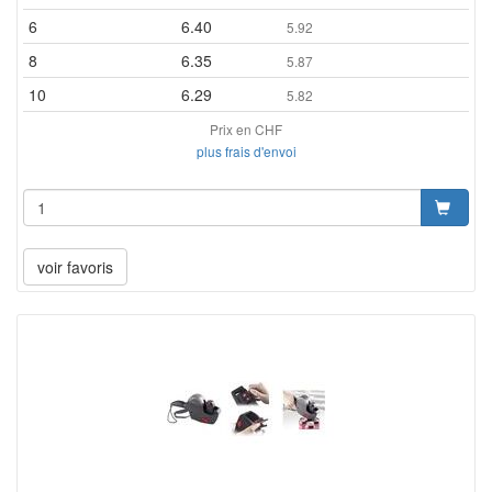
6
6.40
5.92
8
6.35
5.87
10
6.29
5.82
Prix en CHF
plus frais d'envoi
voir favoris