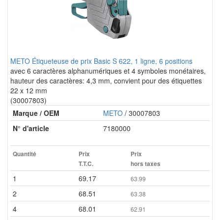
METO Étiqueteuse de prix Basic S 622, 1 ligne, 6 positions
avec 6 caractères alphanumériques et 4 symboles monétaires,
hauteur des caractères: 4,3 mm, convient pour des étiquettes
22 x 12 mm
(30007803)
Marque / OEM
METO
/ 30007803
N° d'article
7180000
Quantité
Prix
Prix
T.T.C.
hors taxes
1
69.17
63.99
2
68.51
63.38
4
68.01
62.91