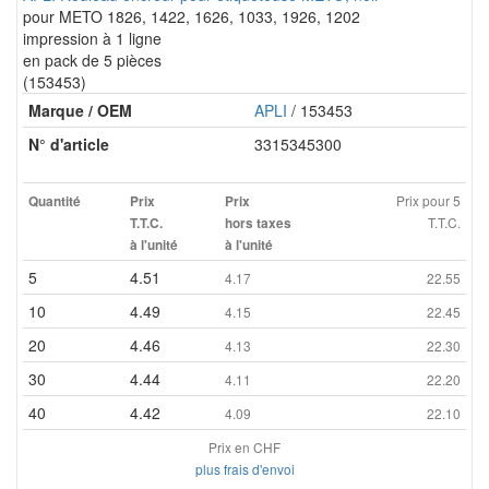
pour METO 1826, 1422, 1626, 1033, 1926, 1202
impression à 1 ligne
en pack de 5 pièces
(153453)
Marque / OEM
APLI
/ 153453
N° d'article
3315345300
Prix pour 5
Quantité
Prix
Prix
T.T.C.
T.T.C.
hors taxes
à l'unité
à l'unité
5
4.51
4.17
22.55
10
4.49
4.15
22.45
20
4.46
4.13
22.30
30
4.44
4.11
22.20
40
4.42
4.09
22.10
Prix en CHF
plus frais d'envoi