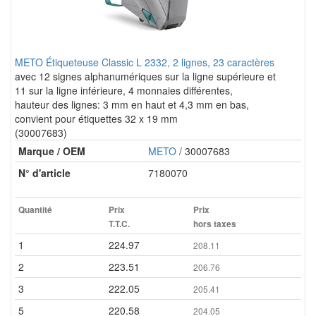
METO Étiqueteuse Classic L 2332, 2 lignes, 23 caractères
avec 12 signes alphanumériques sur la ligne supérieure et
11 sur la ligne inférieure, 4 monnaies différentes,
hauteur des lignes: 3 mm en haut et 4,3 mm en bas,
convient pour étiquettes 32 x 19 mm
(30007683)
Marque / OEM
METO
/ 30007683
N° d'article
7180070
Quantité
Prix
Prix
T.T.C.
hors taxes
1
224.97
208.11
2
223.51
206.76
3
222.05
205.41
5
220.58
204.05