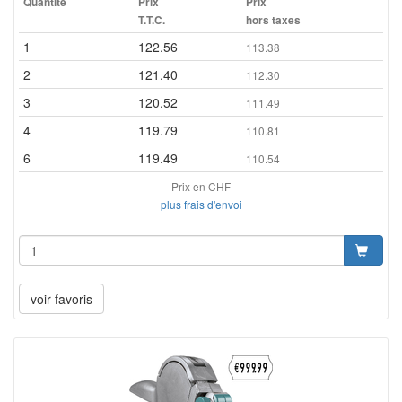
Quantité
Prix
Prix
T.T.C.
hors taxes
1
122.56
113.38
2
121.40
112.30
3
120.52
111.49
4
119.79
110.81
6
119.49
110.54
Prix en CHF
plus frais d'envoi
voir favoris