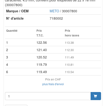
caractères: 4,0 mm, convient pour étiquettes de 22 x 16 mm
(30007800)
Marque / OEM
METO
/ 30007800
N° d'article
7180002
Quantité
Prix
Prix
T.T.C.
hors taxes
1
122.56
113.38
2
121.40
112.30
3
120.52
111.49
4
119.79
110.81
6
119.49
110.54
Prix en CHF
plus frais d'envoi