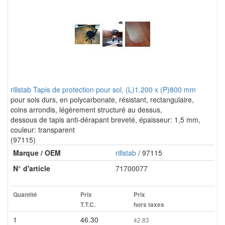
rillstab Tapis de protection pour sol, (L)1.200 x (P)800 mm
pour sols durs, en polycarbonate, résistant, rectangulaire,
coins arrondis, légèrement structuré au dessus,
dessous de tapis anti-dérapant breveté, épaisseur: 1,5 mm,
couleur: transparent
(97115)
Marque / OEM
rillstab
/ 97115
N° d'article
71700077
Quantité
Prix
Prix
T.T.C.
hors taxes
1
46.30
42.83