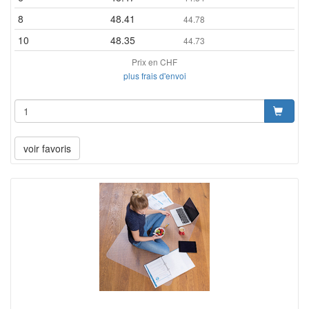
8
48.41
44.78
10
48.35
44.73
Prix en CHF
plus frais d'envoi
voir favoris