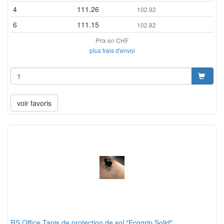
4
111.26
102.92
6
111.15
102.82
Prix en CHF
plus frais d'envoi
voir favoris
RS Office Tapis de protection de sol "Ecogrip Solid"