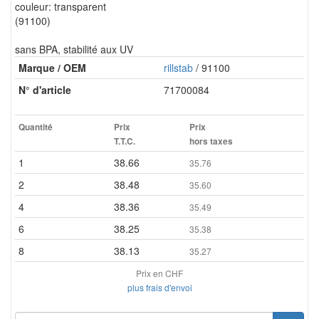
couleur: transparent
(91100)
sans BPA, stabilité aux UV
Marque / OEM
rillstab
/ 91100
N° d'article
71700084
Quantité
Prix
Prix
T.T.C.
hors taxes
1
38.66
35.76
2
38.48
35.60
4
38.36
35.49
6
38.25
35.38
8
38.13
35.27
Prix en CHF
plus frais d'envoi