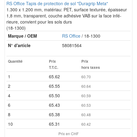
RS Office Tapis de protection de sol "Duragrip Meta"
1.300 x 1.200 mm, matériau: PET, surface texturée, épaisseur
1,8 mm, transparent, couche adhésive VAB sur la face infé-
rieure, convient pour les sols durs
(18-1300)
Marque / OEM
RS Office
/ 18-1300
N° d'article
58081564
Quantité
Prix
Prix
T.T.C.
hors taxes
1
65.62
60.70
2
65.55
60.64
4
65.50
60.59
6
65.43
60.53
8
65.38
60.48
10
65.31
60.42
Prix en CHF