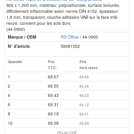
900 x 1.200 mm, matériau: polycarbonate, surface texturée,
difficilement inflammable selon norme DIN 4102, épaisseur:
1,8 mm, transparent, couche adhésive VAB sur la face infé-
rieure, convient pour les sols durs
(44-0900)
Marque / OEM
RS Office
/ 44-0900
N° d'article
58081552
Quantité
Prix
Prix
T.T.C.
hors taxes
1
69.67
64.45
2
69.55
64.34
4
69.43
64.23
6
69.31
64.12
8
69.19
64.01
10
69.08
63.90
Prix en CHF