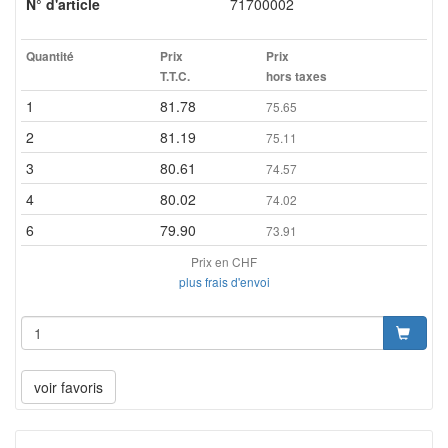
N° d'article
71700002
Quantité
Prix
Prix
T.T.C.
hors taxes
1
81.78
75.65
2
81.19
75.11
3
80.61
74.57
4
80.02
74.02
6
79.90
73.91
Prix en CHF
plus frais d'envoi
voir favoris