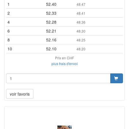
1
52.40
48.47
2
52.33
48.41
4
52.28
48.36
6
52.21
48.30
8
52.16
48.25
10
52.10
48.20
Prix en CHF
plus frais d'envoi
voir favoris