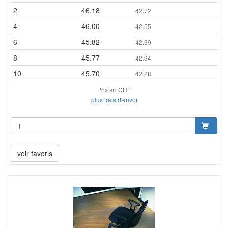
2
46.18
42.72
4
46.00
42.55
6
45.82
42.39
8
45.77
42.34
10
45.70
42.28
Prix en CHF
plus frais d'envoi
voir favoris