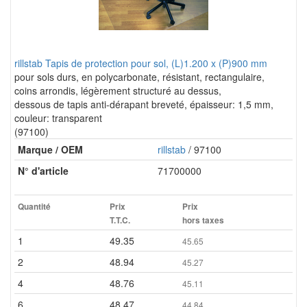
rillstab Tapis de protection pour sol, (L)1.200 x (P)900 mm
pour sols durs, en polycarbonate, résistant, rectangulaire,
coins arrondis, légèrement structuré au dessus,
dessous de tapis anti-dérapant breveté, épaisseur: 1,5 mm,
couleur: transparent
(97100)
Marque / OEM
rillstab
/ 97100
N° d'article
71700000
Quantité
Prix
Prix
T.T.C.
hors taxes
1
49.35
45.65
2
48.94
45.27
4
48.76
45.11
6
48.47
44.84