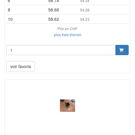
6
58.74
54.34
8
58.68
54.28
10
58.62
54.23
Prix en CHF
plus frais d'envoi
voir favoris