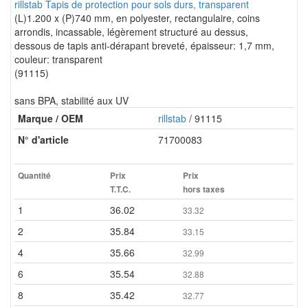
rillstab Tapis de protection pour sols durs, transparent
(L)1.200 x (P)740 mm, en polyester, rectangulaire, coins
arrondis, incassable, légèrement structuré au dessus,
dessous de tapis anti-dérapant breveté, épaisseur: 1,7 mm,
couleur: transparent
(91115)
sans BPA, stabilité aux UV
Marque / OEM
rillstab
/ 91115
N° d'article
71700083
Quantité
Prix
Prix
T.T.C.
hors taxes
1
36.02
33.32
2
35.84
33.15
4
35.66
32.99
6
35.54
32.88
8
35.42
32.77