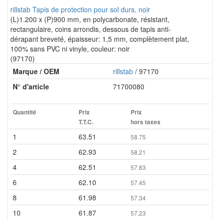
rillstab Tapis de protection pour sol durs, noir
(L)1.200 x (P)900 mm, en polycarbonate, résistant,
rectangulaire, coins arrondis, dessous de tapis anti-
dérapant breveté, épaisseur: 1,5 mm, complètement plat,
100% sans PVC ni vinyle, couleur: noir
(97170)
Marque / OEM
rillstab
/ 97170
N° d'article
71700080
Quantité
Prix
Prix
T.T.C.
hors taxes
1
63.51
58.75
2
62.93
58.21
4
62.51
57.83
6
62.10
57.45
8
61.98
57.34
10
61.87
57.23