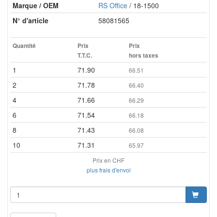
Marque / OEM
RS Office
/ 18-1500
N° d'article
58081565
Quantité
Prix
Prix
T.T.C.
hors taxes
1
71.90
66.51
2
71.78
66.40
4
71.66
66.29
6
71.54
66.18
8
71.43
66.08
10
71.31
65.97
Prix en CHF
plus frais d'envoi