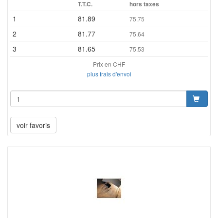
T.T.C.
hors taxes
1
81.89
75.75
2
81.77
75.64
3
81.65
75.53
Prix en CHF
plus frais d'envoi
voir favoris