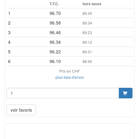
T.T.C.
hors taxes
1
96.70
89.45
2
96.58
89.34
3
96.46
89.23
4
96.34
89.12
5
96.22
89.01
6
96.10
88.90
Prix en CHF
plus frais d'envoi
voir favoris