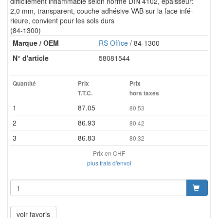
difficilement inflammable selon norme DIN 4102, épaisseur:
2,0 mm, transparent, couche adhésive VAB sur la face infé-
rieure, convient pour les sols durs
(84-1300)
Marque / OEM
RS Office
/ 84-1300
N° d'article
58081544
Quantité
Prix
Prix
T.T.C.
hors taxes
1
87.05
80.53
2
86.93
80.42
3
86.83
80.32
Prix en CHF
plus frais d'envoi
voir favoris