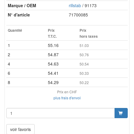
Marque / OEM
rillstab
/ 91173
N° d'article
71700085
Quantité
Prix
Prix
T.T.C.
hors taxes
1
55.16
51.03
2
54.87
50.76
4
54.63
50.54
6
54.41
50.33
8
54.29
50.22
Prix en CHF
plus frais d'envoi
voir favoris