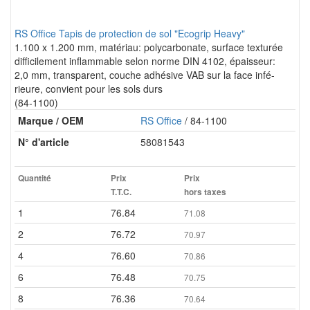
RS Office Tapis de protection de sol "Ecogrip Heavy"
1.100 x 1.200 mm, matériau: polycarbonate, surface texturée
difficilement inflammable selon norme DIN 4102, épaisseur:
2,0 mm, transparent, couche adhésive VAB sur la face infé-
rieure, convient pour les sols durs
(84-1100)
Marque / OEM
RS Office
/ 84-1100
N° d'article
58081543
Quantité
Prix
Prix
T.T.C.
hors taxes
1
76.84
71.08
2
76.72
70.97
4
76.60
70.86
6
76.48
70.75
8
76.36
70.64