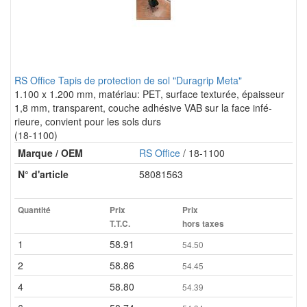
RS Office Tapis de protection de sol "Duragrip Meta"
1.100 x 1.200 mm, matériau: PET, surface texturée, épaisseur
1,8 mm, transparent, couche adhésive VAB sur la face infé-
rieure, convient pour les sols durs
(18-1100)
Marque / OEM
RS Office
/ 18-1100
N° d'article
58081563
Quantité
Prix
Prix
T.T.C.
hors taxes
1
58.91
54.50
2
58.86
54.45
4
58.80
54.39