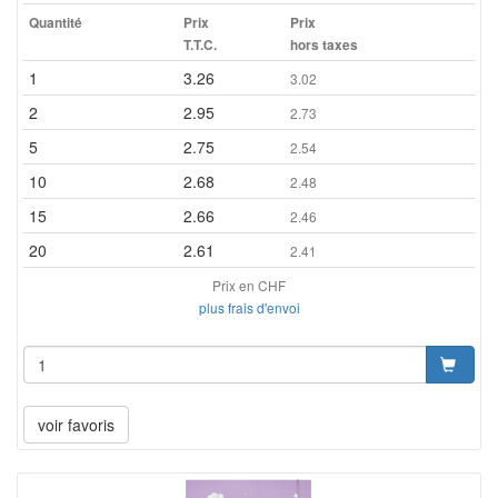
Quantité
Prix
Prix
T.T.C.
hors taxes
1
3.26
3.02
2
2.95
2.73
5
2.75
2.54
10
2.68
2.48
15
2.66
2.46
20
2.61
2.41
Prix en CHF
plus frais d'envoi
voir favoris