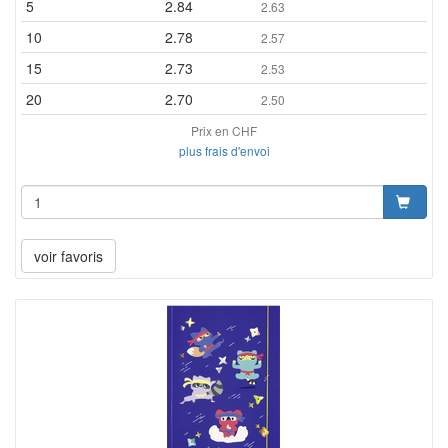
5
2.84
2.63
10
2.78
2.57
15
2.73
2.53
20
2.70
2.50
Prix en CHF
plus frais d'envoi
voir favoris