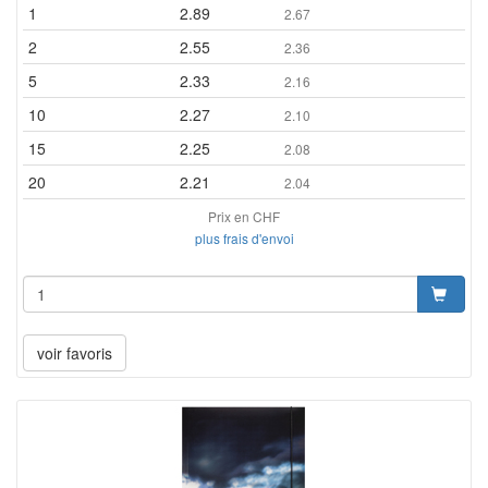
1
2.89
2.67
2
2.55
2.36
5
2.33
2.16
10
2.27
2.10
15
2.25
2.08
20
2.21
2.04
Prix en CHF
plus frais d'envoi
voir favoris