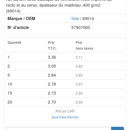
recto et au verso, épaisseur du matériau: 400 g/m2
(69014)
Marque / OEM
folia
/ 69014
N° d'article
57907060
Quantité
Prix
Prix
T.T.C.
hors taxes
1
3.36
3.11
2
3.05
2.82
5
2.84
2.63
10
2.78
2.57
15
2.73
2.53
20
2.70
2.50
Prix en CHF
plus frais d'envoi