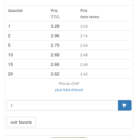
Quantité
Prix
Prix
T.T.C.
hors taxes
1
3.28
3.03
2
2.96
2.74
5
2.75
2.54
10
2.68
2.48
15
2.66
2.46
20
2.62
2.42
Prix en CHF
plus frais d'envoi
voir favoris