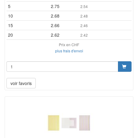
5
2.75
2.54
10
2.68
2.48
15
2.66
2.46
20
2.62
2.42
Prix en CHF
plus frais d'envoi
voir favoris