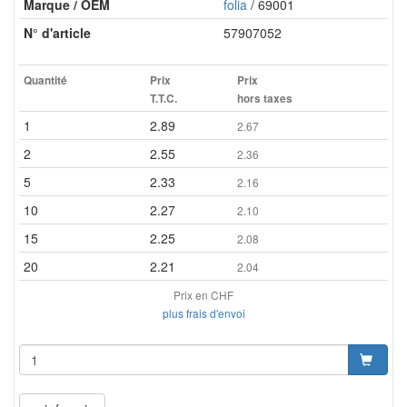
Marque / OEM
folia
/ 69001
N° d'article
57907052
Quantité
Prix
Prix
T.T.C.
hors taxes
1
2.89
2.67
2
2.55
2.36
5
2.33
2.16
10
2.27
2.10
15
2.25
2.08
20
2.21
2.04
Prix en CHF
plus frais d'envoi