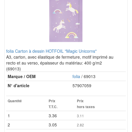
folia Carton à dessin HOTFOIL "Magic Unicorns"
A3, carton, avec élastique de fermeture, motif imprimé au
recto et au verso, épaisseur du matériau: 400 g/m2
(69013)
Marque / OEM
folia
/ 69013
N° d'article
57907059
Quantité
Prix
Prix
T.T.C.
hors taxes
1
3.36
3.11
2
3.05
2.82