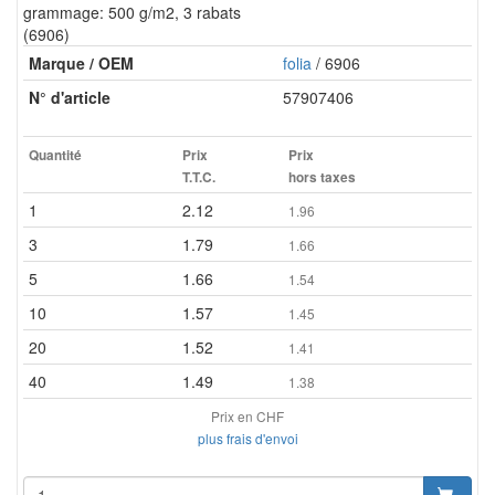
grammage: 500 g/m2, 3 rabats
(6906)
Marque / OEM
folia
/ 6906
N° d'article
57907406
Quantité
Prix
Prix
T.T.C.
hors taxes
1
2.12
1.96
3
1.79
1.66
5
1.66
1.54
10
1.57
1.45
20
1.52
1.41
40
1.49
1.38
Prix en CHF
plus frais d'envoi