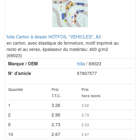
folia Carton à dessin HOTFOIL "VEHICLES", A3
en carton, avec élastique de fermeture, motif imprimé au
recto et au verso, épaisseur du matériau: 400 g/m2
(69023)
Marque / OEM
folia
/ 69023
N° d'article
57907577
Quantité
Prix
Prix
T.T.C.
hors taxes
1
3.26
3.02
2
2.95
2.73
5
2.73
2.53
10
2.67
2.47