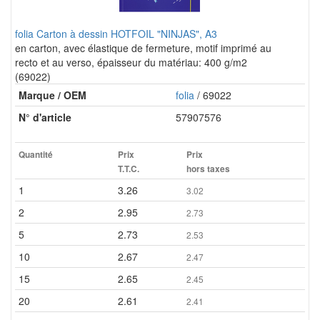
folia Carton à dessin HOTFOIL "NINJAS", A3
en carton, avec élastique de fermeture, motif imprimé au
recto et au verso, épaisseur du matériau: 400 g/m2
(69022)
Marque / OEM
folia
/ 69022
N° d'article
57907576
Quantité
Prix
Prix
T.T.C.
hors taxes
1
3.26
3.02
2
2.95
2.73
5
2.73
2.53
10
2.67
2.47
15
2.65
2.45
20
2.61
2.41