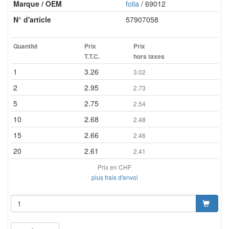
Marque / OEM
folia
/ 69012
N° d'article
57907058
Quantité
Prix
Prix
T.T.C.
hors taxes
1
3.26
3.02
2
2.95
2.73
5
2.75
2.54
10
2.68
2.48
15
2.66
2.46
20
2.61
2.41
Prix en CHF
plus frais d'envoi