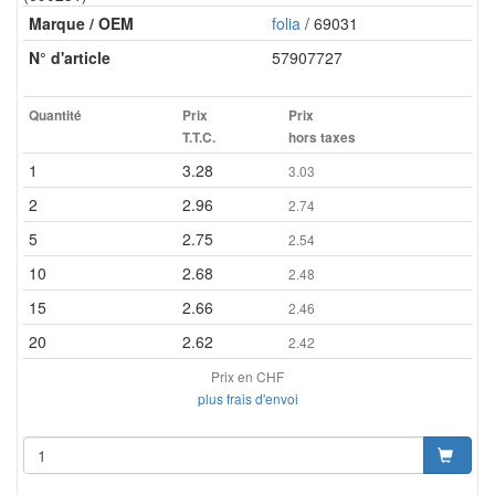
Marque / OEM
folia
/ 69031
N° d'article
57907727
Quantité
Prix
Prix
T.T.C.
hors taxes
1
3.28
3.03
2
2.96
2.74
5
2.75
2.54
10
2.68
2.48
15
2.66
2.46
20
2.62
2.42
Prix en CHF
plus frais d'envoi