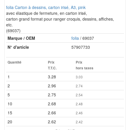
folia Carton à dessins, carton irisé, A3, pink
avec élastique de fermeture, en carton irisé,
carton grand format pour ranger croquis, dessins, affiches,
etc.
(69037)
Marque / OEM
folia
/ 69037
N° d'article
57907733
Quantité
Prix
Prix
T.T.C.
hors taxes
1
3.28
3.03
2
2.96
2.74
5
2.75
2.54
10
2.68
2.48
15
2.66
2.46
20
2.62
2.42