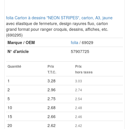
folia Carton à dessins "NEON STRIPES", carton, A3, jaune
avec élastique de fermeture, design rayures fluo, carton
grand format pour ranger croquis, dessins, affiches, etc.
(690295)
Marque / OEM
folia
/ 69029
N° d'article
57907725
Quantité
Prix
Prix
T.T.C.
hors taxes
1
3.28
3.03
2
2.96
2.74
5
2.75
2.54
10
2.68
2.48
15
2.66
2.46
20
2.62
2.42