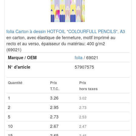
folia Carton à dessin HOTFOIL "COLOURFULL PENCILS", A3
en carton, avec élastique de fermeture, motif imprimé au
recto et au verso, épaisseur du matériau: 400 g/m2
(69021)
Marque / OEM
folia
/ 69021
N° d'article
57907575
Quantité
Prix
Prix
T.T.C.
hors taxes
1
3.26
3.02
2
2.95
2.73
5
2.73
2.53
10
2.67
2.47
15
2.65
2.45