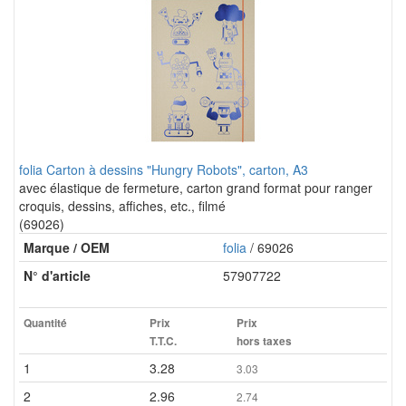
folia Carton à dessins "Hungry Robots", carton, A3
avec élastique de fermeture, carton grand format pour ranger
croquis, dessins, affiches, etc., filmé
(69026)
Marque / OEM
folia
/ 69026
N° d'article
57907722
Quantité
Prix
Prix
T.T.C.
hors taxes
1
3.28
3.03
2
2.96
2.74