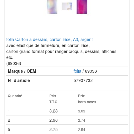
folia Carton à dessins, carton irisé, A3, argent
avec élastique de fermeture, en carton irisé,
carton grand format pour ranger croquis, dessins, affiches,
etc.
(69036)
Marque / OEM
folia
/ 69036
N° d'article
57907732
Quantité
Prix
Prix
T.T.C.
hors taxes
1
3.28
3.03
2
2.96
2.74
5
2.75
2.54