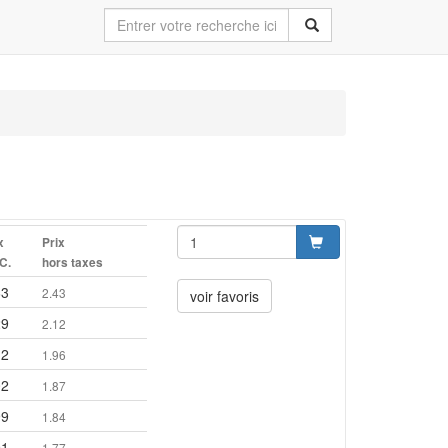
x
Prix
.C.
hors taxes
63
2.43
voir favoris
29
2.12
12
1.96
02
1.87
99
1.84
91
1.77