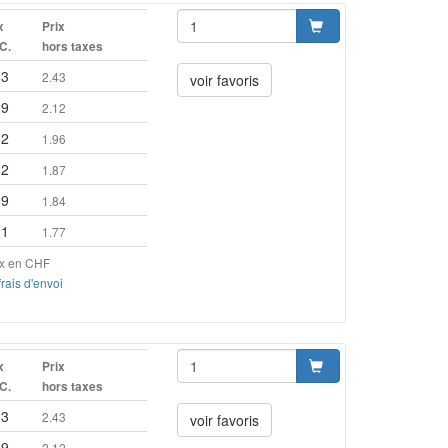
x
Prix
.C.
hors taxes
63
2.43
voir favoris
29
2.12
12
1.96
02
1.87
99
1.84
91
1.77
ix en CHF
frais d'envoi
x
Prix
.C.
hors taxes
63
2.43
voir favoris
29
2.12