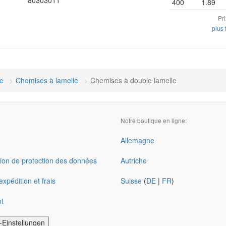
80303011
400
1.89
Pr
plus 
re
Chemises à lamelle
Chemises à double lamelle
Notre boutique en ligne:
Allemagne
ion de protection des données
Autriche
xpédition et frais
Suisse
(
DE
|
FR
)
t
-Einstellungen