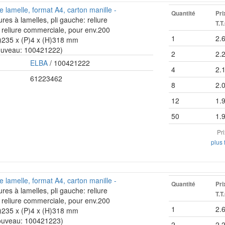
lamelle, format A4, carton manille -
Quantité
Pri
res à lamelles, pli gauche: reliure
T.T
t: reliure commerciale, pour env.200
1
2.
(L)235 x (P)4 x (H)318 mm
ouveau: 100421222)
2
2.
ELBA
/ 100421222
4
2.
61223462
8
2.
12
1.
50
1.
Pr
plus 
lamelle, format A4, carton manille -
Quantité
Pri
res à lamelles, pli gauche: reliure
T.T
t: reliure commerciale, pour env.200
1
2.
(L)235 x (P)4 x (H)318 mm
ouveau: 100421223)
2
2.