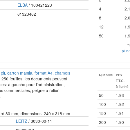
ELBA
/ 100421223
4
2.
61323462
8
2.
12
1.
50
1.
Pr
plus 
li, carton manila, format A4, chamois
Quantité
Prix
x 250 feuilles, les documents peuvent
T.T.C.
pes: à gauche pour l'administration,
à l'unité
tés commerciales, peigne à relier
50
1.93
s
100
1.92
150
1.91
dard 80 mm, dimensions: 240 x 318 mm
LEITZ
/ 3030-00-11
200
1.90