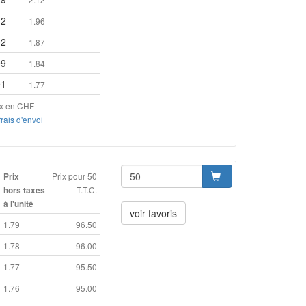
12
1.96
02
1.87
99
1.84
91
1.77
ix en CHF
frais d'envoi
Prix pour 50
Prix
T.T.C.
hors taxes
à l'unité
voir favoris
1.79
96.50
1.78
96.00
1.77
95.50
1.76
95.00