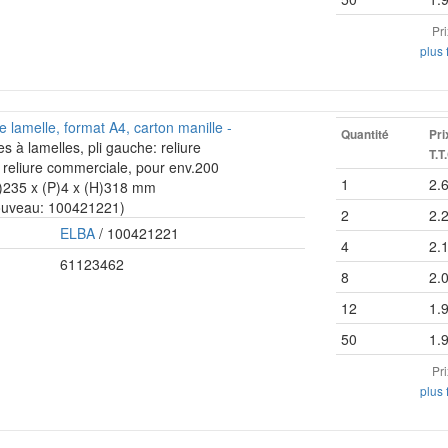
Pr
plus 
lamelle, format A4, carton manille -
Quantité
Pri
es à lamelles, pli gauche: reliure
T.T
t: reliure commerciale, pour env.200
1
2.
(L)235 x (P)4 x (H)318 mm
ouveau: 100421221)
2
2.
ELBA
/ 100421221
4
2.
61123462
8
2.
12
1.
50
1.
Pr
plus 