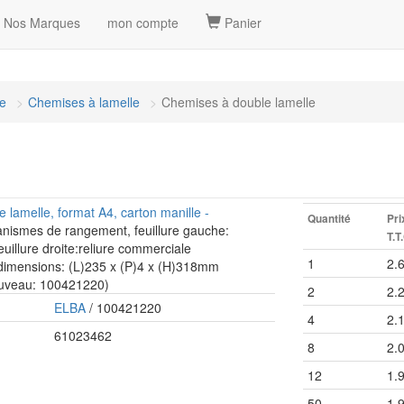
Nos Marques
mon compte
Panier
re
Chemises à lamelle
Chemises à double lamelle
lamelle, format A4, carton manille -
Quantité
Pri
anismes de rangement, feuillure gauche:
T.T
feuillure droite:reliure commerciale
1
2.
, dimensions: (L)235 x (P)4 x (H)318mm
ouveau: 100421220)
2
2.
ELBA
/ 100421220
4
2.
61023462
8
2.
12
1.
50
1.