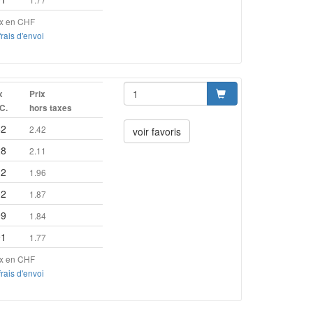
ix en CHF
frais d'envoi
x
Prix
.C.
hors taxes
62
2.42
voir favoris
28
2.11
12
1.96
02
1.87
99
1.84
91
1.77
ix en CHF
frais d'envoi