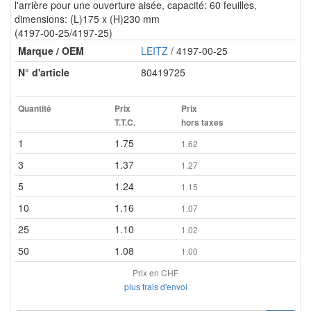
l'arrière pour une ouverture aisée, capacité: 60 feuilles,
dimensions: (L)175 x (H)230 mm
(4197-00-25/4197-25)
Marque / OEM
LEITZ
/ 4197-00-25
N° d'article
80419725
Quantité
Prix
Prix
T.T.C.
hors taxes
1
1.75
1.62
3
1.37
1.27
5
1.24
1.15
10
1.16
1.07
25
1.10
1.02
50
1.08
1.00
Prix en CHF
plus frais d'envoi