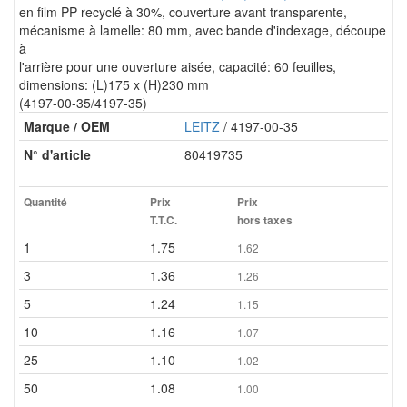
en film PP recyclé à 30%, couverture avant transparente,
mécanisme à lamelle: 80 mm, avec bande d'indexage, découpe
à
l'arrière pour une ouverture aisée, capacité: 60 feuilles,
dimensions: (L)175 x (H)230 mm
(4197-00-35/4197-35)
Marque / OEM
LEITZ
/ 4197-00-35
N° d'article
80419735
Quantité
Prix
Prix
T.T.C.
hors taxes
1
1.75
1.62
3
1.36
1.26
5
1.24
1.15
10
1.16
1.07
25
1.10
1.02
50
1.08
1.00