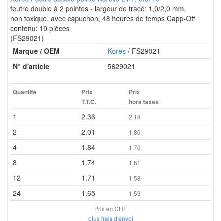
feutre double à 2 pointes - largeur de tracé: 1,0/2,0 mm,
non toxique, avec capuchon, 48 heures de temps Capp-Off
contenu: 10 pièces
(FS29021)
Marque / OEM
Kores
/ FS29021
N° d'article
5629021
Quantité
Prix
Prix
T.T.C.
hors taxes
1
2.36
2.18
2
2.01
1.86
4
1.84
1.70
8
1.74
1.61
12
1.71
1.58
24
1.65
1.53
Prix en CHF
plus frais d'envoi