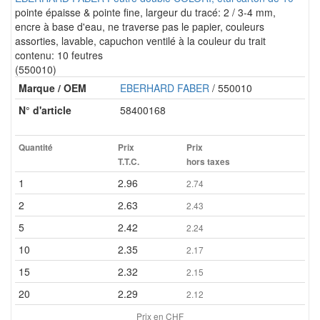
pointe épaisse & pointe fine, largeur du tracé: 2 / 3-4 mm,
encre à base d'eau, ne traverse pas le papier, couleurs
assorties, lavable, capuchon ventilé à la couleur du trait
contenu: 10 feutres
(550010)
Marque / OEM
EBERHARD FABER
/ 550010
N° d'article
58400168
Quantité
Prix
Prix
T.T.C.
hors taxes
1
2.96
2.74
2
2.63
2.43
5
2.42
2.24
10
2.35
2.17
15
2.32
2.15
20
2.29
2.12
Prix en CHF