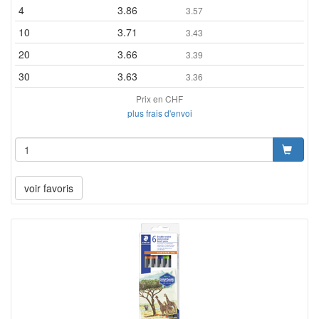
4
3.86
3.57
10
3.71
3.43
20
3.66
3.39
30
3.63
3.36
Prix en CHF
plus frais d'envoi
voir favoris