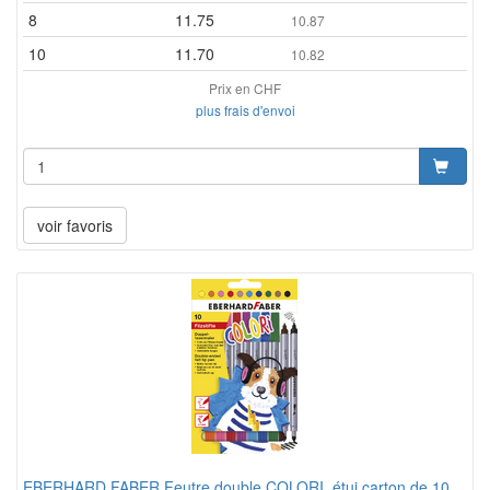
8
11.75
10.87
10
11.70
10.82
Prix en CHF
plus frais d'envoi
voir favoris
EBERHARD FABER Feutre double COLORI, étui carton de 10