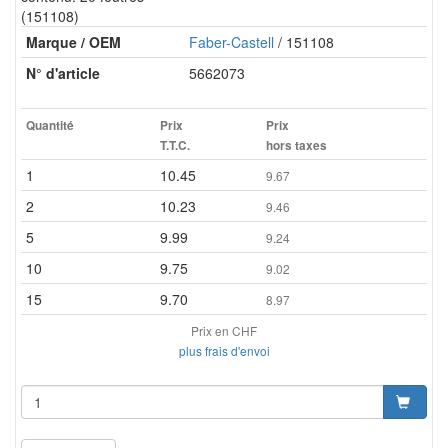
(151108)
Marque / OEM
Faber-Castell
/ 151108
N° d'article
5662073
Quantité
Prix
Prix
T.T.C.
hors taxes
1
10.45
9.67
2
10.23
9.46
5
9.99
9.24
10
9.75
9.02
15
9.70
8.97
Prix en CHF
plus frais d'envoi