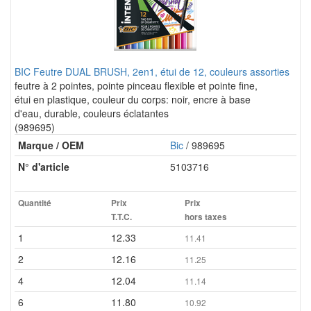
BIC Feutre DUAL BRUSH, 2en1, étui de 12, couleurs assorties
feutre à 2 pointes, pointe pinceau flexible et pointe fine,
étui en plastique, couleur du corps: noir, encre à base
d'eau, durable, couleurs éclatantes
(989695)
Marque / OEM
Bic
/ 989695
N° d'article
5103716
Quantité
Prix
Prix
T.T.C.
hors taxes
1
12.33
11.41
2
12.16
11.25
4
12.04
11.14
6
11.80
10.92