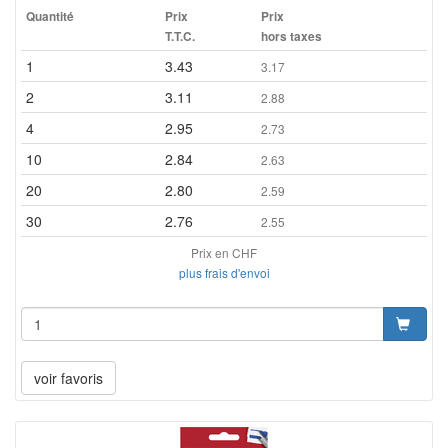
Quantité
Prix
Prix
T.T.C.
hors taxes
1
3.43
3.17
2
3.11
2.88
4
2.95
2.73
10
2.84
2.63
20
2.80
2.59
30
2.76
2.55
Prix en CHF
plus frais d'envoi
voir favoris