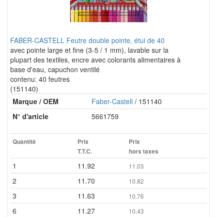
FABER-CASTELL Feutre double pointe, étui de 40
avec pointe large et fine (3-5 / 1 mm), lavable sur la
plupart des textiles, encre avec colorants alimentaires à
base d'eau, capuchon ventilé
contenu: 40 feutres
(151140)
Marque / OEM
Faber-Castell
/ 151140
N° d'article
5661759
Quantité
Prix
Prix
T.T.C.
hors taxes
1
11.92
11.03
2
11.70
10.82
3
11.63
10.76
6
11.27
10.43