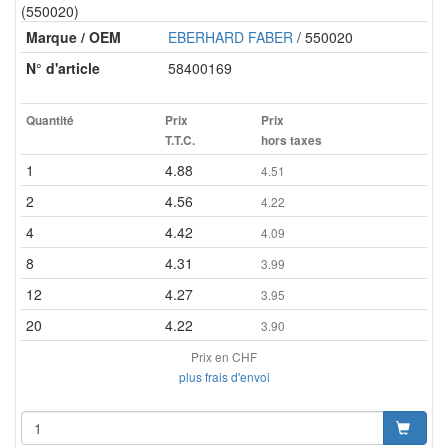
(550020)
Marque / OEM
EBERHARD FABER
/ 550020
N° d'article
58400169
Quantité
Prix
Prix
T.T.C.
hors taxes
1
4.88
4.51
2
4.56
4.22
4
4.42
4.09
8
4.31
3.99
12
4.27
3.95
20
4.22
3.90
Prix en CHF
plus frais d'envoi