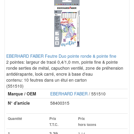
EBERHARD FABER Feutre Duo pointe ronde & pointe fine
2 pointes: largeur de tracé 0,4/1,0 mm, pointe fine & pointe
ronde serties de métal, capuchon ventilé, zone de préhension
antidérapante, look carré, encre à base d'eau
contenu: 10 feutres dans un étui en carton
(551510)
Marque / OEM
EBERHARD FABER
/ 551510
N° d'article
58400315
Quantité
Prix
Prix
T.T.C.
hors taxes
1
3.39
3.14