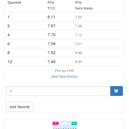
Quantité
Prix
Prix
T.T.C.
hors taxes
1
8.11
7.50
2
7.87
7.28
4
7.70
7.12
6
7.58
7.01
8
7.52
6.96
12
7.46
6.90
Prix en CHF
plus frais d'envoi
voir favoris