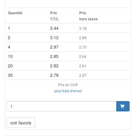
Quantité
Prix
Prix
T.T.C.
hors taxes
1
3.44
3.18
2
3.12
2.89
4
2.97
2.75
10
2.85
2.64
20
2.82
2.61
30
2.78
2.57
Prix en CHF
plus frais d'envoi
voir favoris