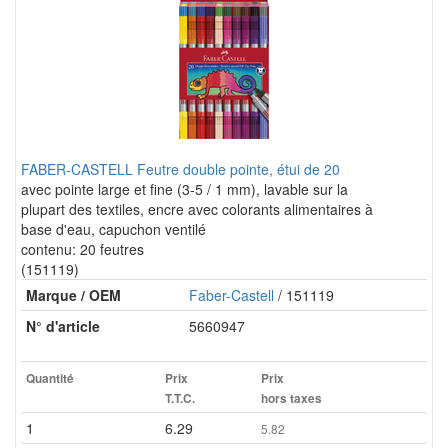
FABER-CASTELL Feutre double pointe, étui de 20
avec pointe large et fine (3-5 / 1 mm), lavable sur la
plupart des textiles, encre avec colorants alimentaires à
base d'eau, capuchon ventilé
contenu: 20 feutres
(151119)
Marque / OEM
Faber-Castell
/ 151119
N° d'article
5660947
Quantité
Prix
Prix
T.T.C.
hors taxes
1
6.29
5.82