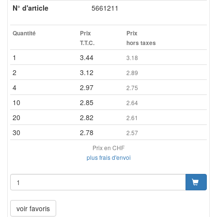
N° d'article
5661211
Quantité
Prix
Prix
T.T.C.
hors taxes
1
3.44
3.18
2
3.12
2.89
4
2.97
2.75
10
2.85
2.64
20
2.82
2.61
30
2.78
2.57
Prix en CHF
plus frais d'envoi
voir favoris