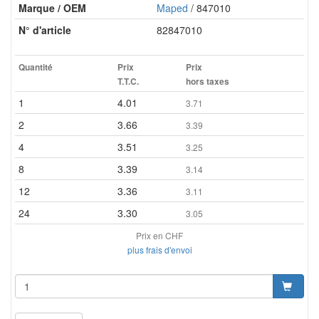
Marque / OEM
Maped
/ 847010
N° d'article
82847010
Quantité
Prix
Prix
T.T.C.
hors taxes
1
4.01
3.71
2
3.66
3.39
4
3.51
3.25
8
3.39
3.14
12
3.36
3.11
24
3.30
3.05
Prix en CHF
plus frais d'envoi