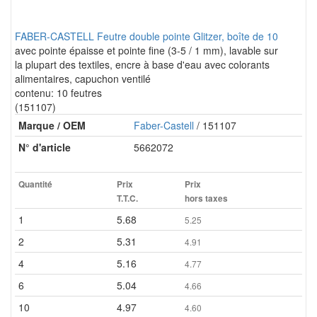
FABER-CASTELL Feutre double pointe Glitzer, boîte de 10
avec pointe épaisse et pointe fine (3-5 / 1 mm), lavable sur
la plupart des textiles, encre à base d'eau avec colorants
alimentaires, capuchon ventilé
contenu: 10 feutres
(151107)
Marque / OEM
Faber-Castell
/ 151107
N° d'article
5662072
Quantité
Prix
Prix
T.T.C.
hors taxes
1
5.68
5.25
2
5.31
4.91
4
5.16
4.77
6
5.04
4.66
10
4.97
4.60