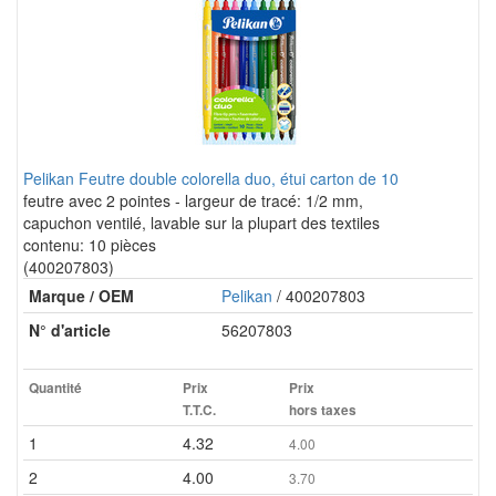
Pelikan Feutre double colorella duo, étui carton de 10
feutre avec 2 pointes - largeur de tracé: 1/2 mm,
capuchon ventilé, lavable sur la plupart des textiles
contenu: 10 pièces
(400207803)
Marque / OEM
Pelikan
/ 400207803
N° d'article
56207803
Quantité
Prix
Prix
T.T.C.
hors taxes
1
4.32
4.00
2
4.00
3.70