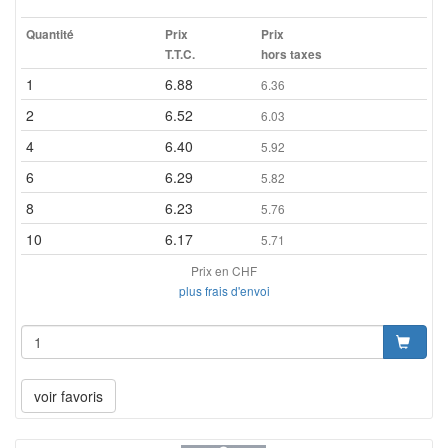
Quantité
Prix
Prix
T.T.C.
hors taxes
1
6.88
6.36
2
6.52
6.03
4
6.40
5.92
6
6.29
5.82
8
6.23
5.76
10
6.17
5.71
Prix en CHF
plus frais d'envoi
voir favoris