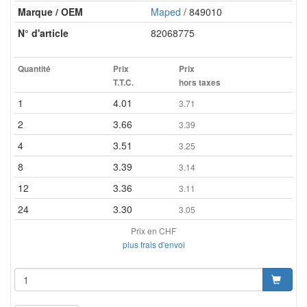
Marque / OEM
Maped
/ 849010
N° d'article
82068775
Quantité
Prix
Prix
T.T.C.
hors taxes
1
4.01
3.71
2
3.66
3.39
4
3.51
3.25
8
3.39
3.14
12
3.36
3.11
24
3.30
3.05
Prix en CHF
plus frais d'envoi