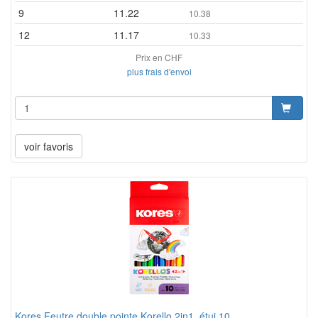
9
11.22
10.38
12
11.17
10.33
Prix en CHF
plus frais d'envoi
voir favoris
Kores Feutre double pointe Korello 2in1, étui 10