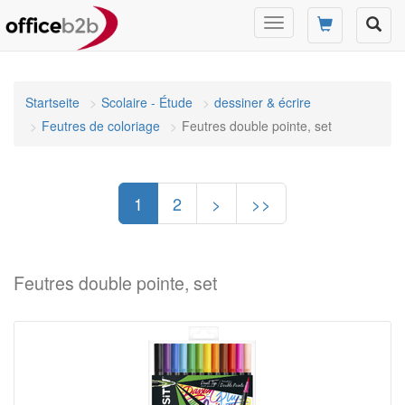
Changer
mode
de
navigation
Startseite
Scolaire - Étude
dessiner & écrire
Feutres de coloriage
Feutres double pointe, set
1
2
>
>>
Feutres double pointe, set