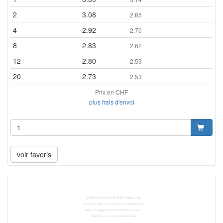
2
3.08
2.85
4
2.92
2.70
8
2.83
2.62
12
2.80
2.59
20
2.73
2.53
Prix en CHF
plus frais d'envoi
voir favoris