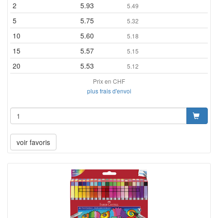
2
5.93
5.49
5
5.75
5.32
10
5.60
5.18
15
5.57
5.15
20
5.53
5.12
Prix en CHF
plus frais d'envoi
voir favoris