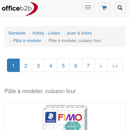
Changer
mode
de
navigation
Startseite
Hobby - Loisirs
jouer & loisirs
Pâte à modeler
Pâte à modeler, cuisson four
1
2
3
4
5
6
7
>
>>
Pâte à modeler, cuisson four