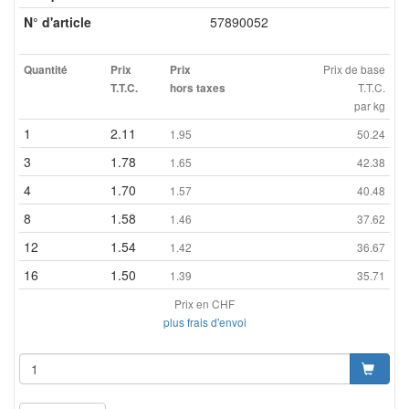
N° d'article
57890052
Prix de base
Quantité
Prix
Prix
T.T.C.
T.T.C.
hors taxes
par kg
1
2.11
1.95
50.24
3
1.78
1.65
42.38
4
1.70
1.57
40.48
8
1.58
1.46
37.62
12
1.54
1.42
36.67
16
1.50
1.39
35.71
Prix en CHF
plus frais d'envoi