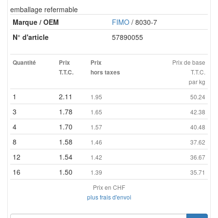
emballage refermable
Marque / OEM
FIMO
/ 8030-7
N° d'article
57890055
Prix de base
Quantité
Prix
Prix
T.T.C.
T.T.C.
hors taxes
par kg
1
2.11
1.95
50.24
3
1.78
1.65
42.38
4
1.70
1.57
40.48
8
1.58
1.46
37.62
12
1.54
1.42
36.67
16
1.50
1.39
35.71
Prix en CHF
plus frais d'envoi