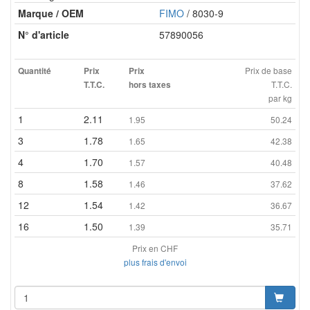
Marque / OEM
FIMO
/ 8030-9
N° d'article
57890056
Prix de base
Quantité
Prix
Prix
T.T.C.
T.T.C.
hors taxes
par kg
1
2.11
1.95
50.24
3
1.78
1.65
42.38
4
1.70
1.57
40.48
8
1.58
1.46
37.62
12
1.54
1.42
36.67
16
1.50
1.39
35.71
Prix en CHF
plus frais d'envoi