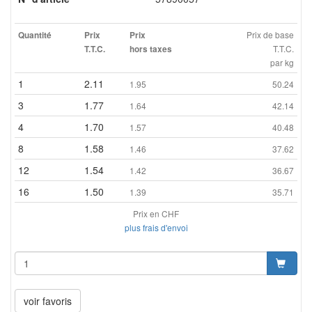
Prix de base
Quantité
Prix
Prix
T.T.C.
T.T.C.
hors taxes
par kg
1
2.11
1.95
50.24
3
1.77
1.64
42.14
4
1.70
1.57
40.48
8
1.58
1.46
37.62
12
1.54
1.42
36.67
16
1.50
1.39
35.71
Prix en CHF
plus frais d'envoi
voir favoris