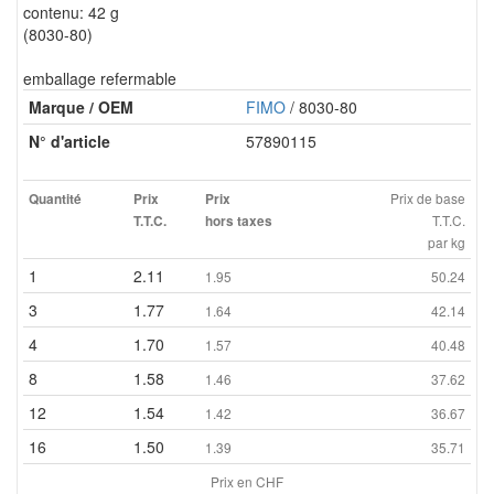
contenu: 42 g
(8030-80)
emballage refermable
Marque / OEM
FIMO
/ 8030-80
N° d'article
57890115
Prix de base
Quantité
Prix
Prix
T.T.C.
T.T.C.
hors taxes
par kg
1
2.11
1.95
50.24
3
1.77
1.64
42.14
4
1.70
1.57
40.48
8
1.58
1.46
37.62
12
1.54
1.42
36.67
16
1.50
1.39
35.71
Prix en CHF