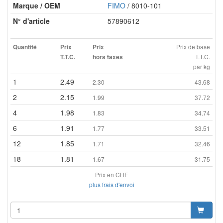
Marque / OEM
FIMO
/ 8010-101
N° d'article
57890612
Prix de base
Quantité
Prix
Prix
T.T.C.
T.T.C.
hors taxes
par kg
1
2.49
2.30
43.68
2
2.15
1.99
37.72
4
1.98
1.83
34.74
6
1.91
1.77
33.51
12
1.85
1.71
32.46
18
1.81
1.67
31.75
Prix en CHF
plus frais d'envoi