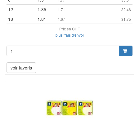
12
1.85
1.71
32.46
18
1.81
1.67
31.75
Prix en CHF
plus frais d'envoi
voir favoris