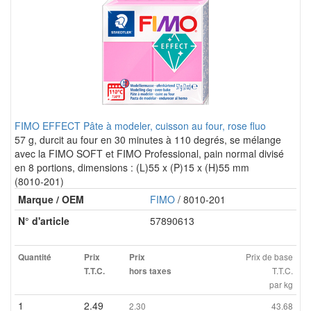
FIMO EFFECT Pâte à modeler, cuisson au four, rose fluo
57 g, durcit au four en 30 minutes à 110 degrés, se mélange
avec la FIMO SOFT et FIMO Professional, pain normal divisé
en 8 portions, dimensions : (L)55 x (P)15 x (H)55 mm
(8010-201)
Marque / OEM
FIMO
/ 8010-201
N° d'article
57890613
Prix de base
Quantité
Prix
Prix
T.T.C.
T.T.C.
hors taxes
par kg
1
2.49
2.30
43.68