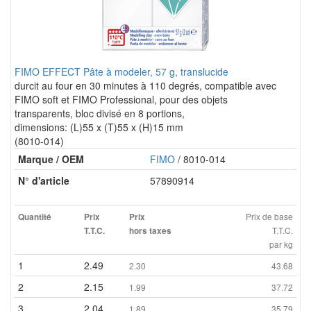
FIMO EFFECT Pâte à modeler, 57 g, translucide
durcit au four en 30 minutes à 110 degrés, compatible avec
FIMO soft et FIMO Professional, pour des objets
transparents, bloc divisé en 8 portions,
dimensions: (L)55 x (T)55 x (H)15 mm
(8010-014)
Marque / OEM
FIMO
/ 8010-014
N° d'article
57890914
Prix de base
Quantité
Prix
Prix
T.T.C.
T.T.C.
hors taxes
par kg
1
2.49
2.30
43.68
2
2.15
1.99
37.72
3
2.04
1.89
35.79