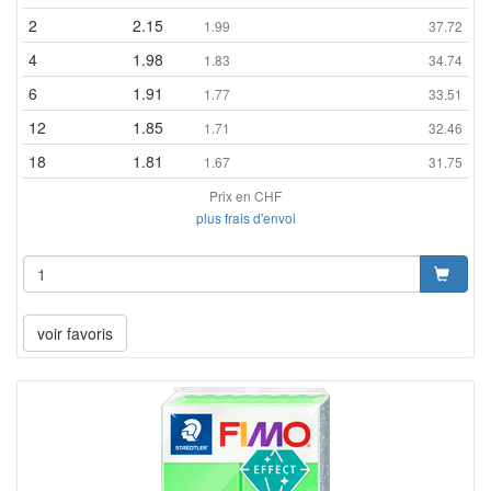
2
2.15
1.99
37.72
4
1.98
1.83
34.74
6
1.91
1.77
33.51
12
1.85
1.71
32.46
18
1.81
1.67
31.75
Prix en CHF
plus frais d'envoi
voir favoris