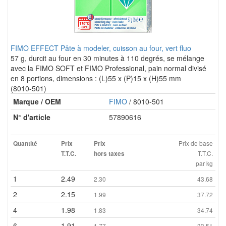
FIMO EFFECT Pâte à modeler, cuisson au four, vert fluo
57 g, durcit au four en 30 minutes à 110 degrés, se mélange
avec la FIMO SOFT et FIMO Professional, pain normal divisé
en 8 portions, dimensions : (L)55 x (P)15 x (H)55 mm
(8010-501)
Marque / OEM
FIMO
/ 8010-501
N° d'article
57890616
Prix de base
Quantité
Prix
Prix
T.T.C.
T.T.C.
hors taxes
par kg
1
2.49
2.30
43.68
2
2.15
1.99
37.72
4
1.98
1.83
34.74
6
1.91
1.77
33.51