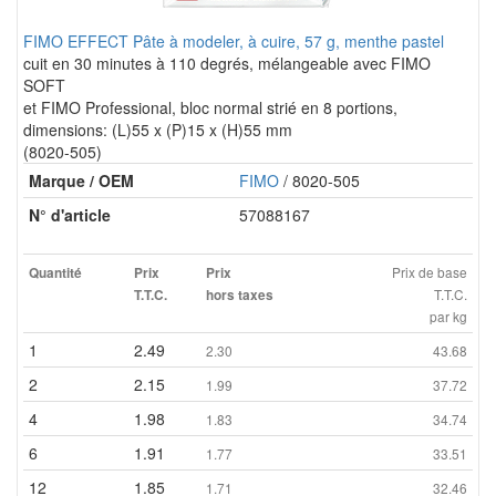
FIMO EFFECT Pâte à modeler, à cuire, 57 g, menthe pastel
cuit en 30 minutes à 110 degrés, mélangeable avec FIMO
SOFT
et FIMO Professional, bloc normal strié en 8 portions,
dimensions: (L)55 x (P)15 x (H)55 mm
(8020-505)
Marque / OEM
FIMO
/ 8020-505
N° d'article
57088167
Prix de base
Quantité
Prix
Prix
T.T.C.
T.T.C.
hors taxes
par kg
1
2.49
2.30
43.68
2
2.15
1.99
37.72
4
1.98
1.83
34.74
6
1.91
1.77
33.51
12
1.85
1.71
32.46