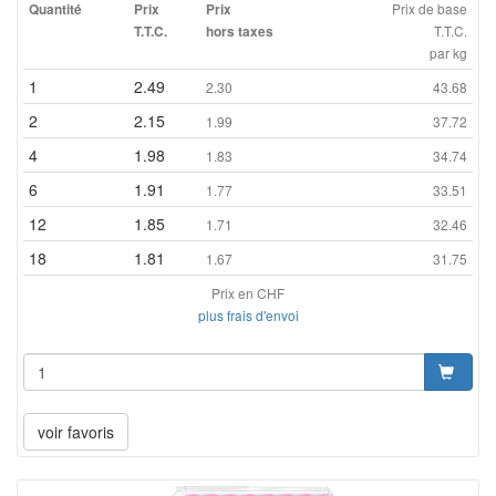
Prix de base
Quantité
Prix
Prix
T.T.C.
T.T.C.
hors taxes
par kg
1
2.49
2.30
43.68
2
2.15
1.99
37.72
4
1.98
1.83
34.74
6
1.91
1.77
33.51
12
1.85
1.71
32.46
18
1.81
1.67
31.75
Prix en CHF
plus frais d'envoi
voir favoris