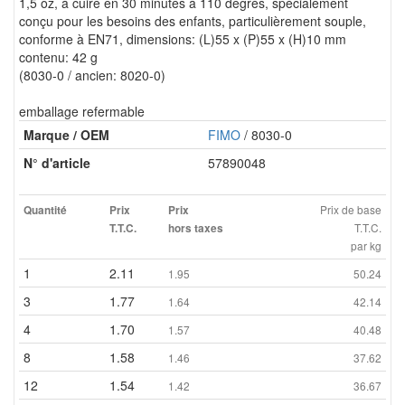
1,5 oz, à cuire en 30 minutes à 110 degrés, spécialement
conçu pour les besoins des enfants, particulièrement souple,
conforme à EN71, dimensions: (L)55 x (P)55 x (H)10 mm
contenu: 42 g
(8030-0 / ancien: 8020-0)
emballage refermable
Marque / OEM
FIMO
/ 8030-0
N° d'article
57890048
Prix de base
Quantité
Prix
Prix
T.T.C.
T.T.C.
hors taxes
par kg
1
2.11
1.95
50.24
3
1.77
1.64
42.14
4
1.70
1.57
40.48
8
1.58
1.46
37.62
12
1.54
1.42
36.67