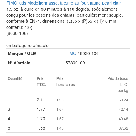
FIMO kids Modelliermasse, à cuire au four, jaune pearl clair
1,5 oz, à cuire en 30 minutes à 110 degrés, spécialement
conçu pour les besoins des enfants, particulièrement souple,
conforme à EN71, dimensions: (L)55 x (P)55 x (H)10 mm
contenu: 42 g
(8030-106)
emballage refermable
Marque / OEM
FIMO
/ 8030-106
N° d'article
57890109
Prix de base
Quantité
Prix
Prix
T.T.C.
T.T.C.
hors taxes
par kg
1
2.11
1.95
50.24
3
1.77
1.64
42.14
4
1.70
1.57
40.48
8
1.58
1.46
37.62