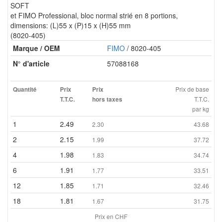
SOFT
et FIMO Professional, bloc normal strié en 8 portions,
dimensions: (L)55 x (P)15 x (H)55 mm
(8020-405)
Marque / OEM
FIMO
/ 8020-405
N° d'article
57088168
Prix de base
Quantité
Prix
Prix
T.T.C.
T.T.C.
hors taxes
par kg
1
2.49
2.30
43.68
2
2.15
1.99
37.72
4
1.98
1.83
34.74
6
1.91
1.77
33.51
12
1.85
1.71
32.46
18
1.81
1.67
31.75
Prix en CHF