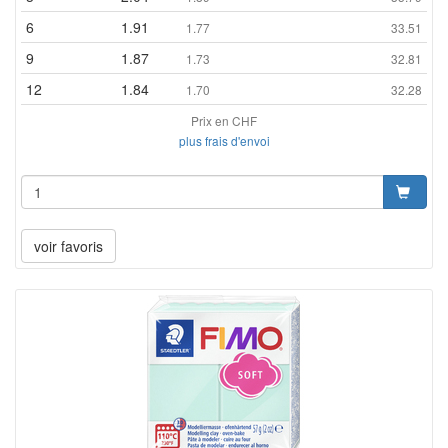
6
1.91
1.77
33.51
9
1.87
1.73
32.81
12
1.84
1.70
32.28
Prix en CHF
plus frais d'envoi
voir favoris