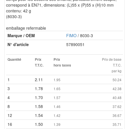
correspond à EN71, dimensions: (L)55 x (P)55 x (H)10 mm
contenu: 42 g
(8030-3)
emballage refermable
Marque / OEM
FIMO
/ 8030-3
N° d'article
57890051
Prix de base
Quantité
Prix
Prix
T.T.C.
T.T.C.
hors taxes
par kg
1
2.11
1.95
50.24
3
1.78
1.65
42.38
4
1.70
1.57
40.48
8
1.58
1.46
37.62
12
1.54
1.42
36.67
16
1.50
1.39
35.71