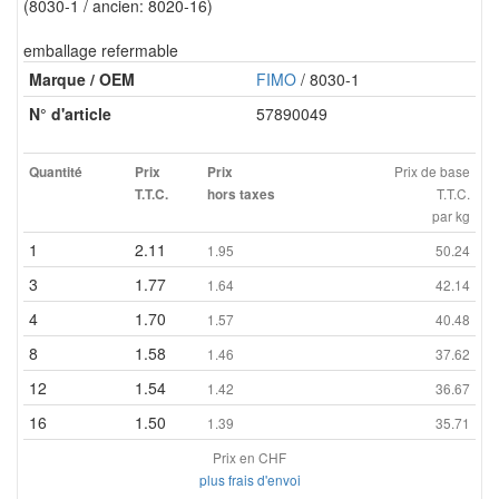
(8030-1 / ancien: 8020-16)
emballage refermable
Marque / OEM
FIMO
/ 8030-1
N° d'article
57890049
Prix de base
Quantité
Prix
Prix
T.T.C.
T.T.C.
hors taxes
par kg
1
2.11
1.95
50.24
3
1.77
1.64
42.14
4
1.70
1.57
40.48
8
1.58
1.46
37.62
12
1.54
1.42
36.67
16
1.50
1.39
35.71
Prix en CHF
plus frais d'envoi