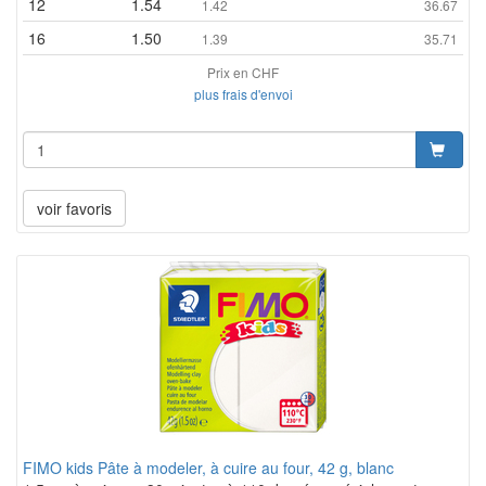
12
1.54
1.42
36.67
16
1.50
1.39
35.71
Prix en CHF
plus frais d'envoi
voir favoris
FIMO kids Pâte à modeler, à cuire au four, 42 g, blanc