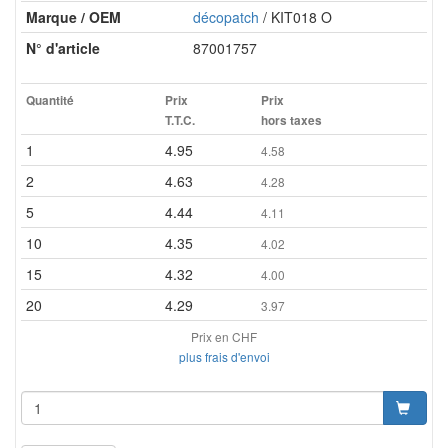
Marque / OEM
décopatch
/ KIT018 O
N° d'article
87001757
Quantité
Prix
Prix
T.T.C.
hors taxes
1
4.95
4.58
2
4.63
4.28
5
4.44
4.11
10
4.35
4.02
15
4.32
4.00
20
4.29
3.97
Prix en CHF
plus frais d'envoi