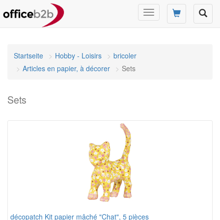
Changer
mode
de
navigation
Startseite
Hobby - Loisirs
bricoler
Articles en papier, à décorer
Sets
Sets
décopatch Kit papier mâché "Chat", 5 pièces