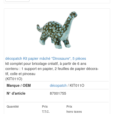
décopatch Kit papier mâché "Dinosaure", 5 pièces
kit complet pour bricolage créatif, à partir de 6 ans
contenu : 1 support en papier, 2 feuilles de papier décora-
tif, colle et pinceau
(KIT011O)
Marque / OEM
décopatch
/ KIT011O
N° d'article
87001755
Quantité
Prix
Prix
T.T.C.
hors taxes