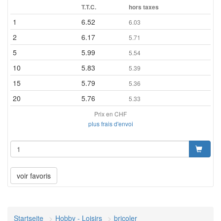
T.T.C.
hors taxes
1
6.52
6.03
2
6.17
5.71
5
5.99
5.54
10
5.83
5.39
15
5.79
5.36
20
5.76
5.33
Prix en CHF
plus frais d'envoi
voir favoris
Startseite
Hobby - Loisirs
bricoler