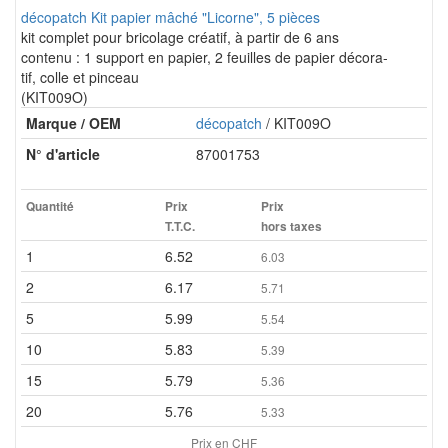
décopatch Kit papier mâché "Licorne", 5 pièces
kit complet pour bricolage créatif, à partir de 6 ans
contenu : 1 support en papier, 2 feuilles de papier décora-
tif, colle et pinceau
(KIT009O)
Marque / OEM
décopatch
/ KIT009O
N° d'article
87001753
Quantité
Prix
Prix
T.T.C.
hors taxes
1
6.52
6.03
2
6.17
5.71
5
5.99
5.54
10
5.83
5.39
15
5.79
5.36
20
5.76
5.33
Prix en CHF