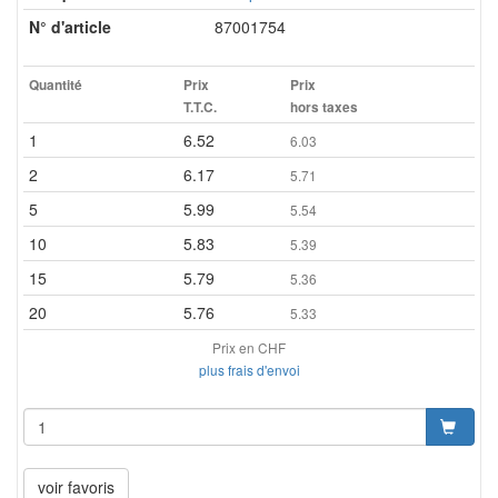
N° d'article
87001754
Quantité
Prix
Prix
T.T.C.
hors taxes
1
6.52
6.03
2
6.17
5.71
5
5.99
5.54
10
5.83
5.39
15
5.79
5.36
20
5.76
5.33
Prix en CHF
plus frais d'envoi
voir favoris