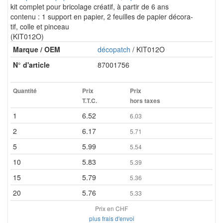
kit complet pour bricolage créatif, à partir de 6 ans
contenu : 1 support en papier, 2 feuilles de papier décora-
tif, colle et pinceau
(KIT012O)
Marque / OEM
décopatch
/ KIT012O
N° d'article
87001756
Quantité
Prix
Prix
T.T.C.
hors taxes
1
6.52
6.03
2
6.17
5.71
5
5.99
5.54
10
5.83
5.39
15
5.79
5.36
20
5.76
5.33
Prix en CHF
plus frais d'envoi