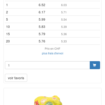
1
6.52
6.03
2
6.17
5.71
5
5.99
5.54
10
5.83
5.39
15
5.79
5.36
20
5.76
5.33
Prix en CHF
plus frais d'envoi
voir favoris