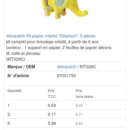
décopatch Kit papier mâché "Eléphant", 5 pièces
kit complet pour bricolage créatif, à partir de 6 ans
contenu : 1 support en papier, 2 feuilles de papier décora-
tif, colle et pinceau
(KIT029C)
Marque / OEM
décopatch
/ KIT029C
N° d'article
87001759
Quantité
Prix
Prix
T.T.C.
hors taxes
1
6.52
6.03
2
6.17
5.71
5
5.99
5.54