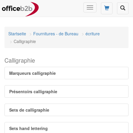
Changer
mode
de
navigation
Startseite
Fournitures - de Bureau
écriture
Calligraphie
Calligraphie
Marqueurs calligraphie
Présentoirs calligraphie
Sets de calligraphie
Sets hand lettering