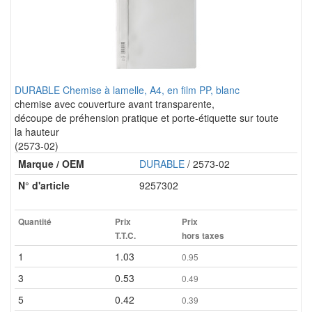
DURABLE Chemise à lamelle, A4, en film PP, blanc
chemise avec couverture avant transparente,
découpe de préhension pratique et porte-étiquette sur toute
la hauteur
(2573-02)
Marque / OEM
DURABLE
/ 2573-02
N° d'article
9257302
Quantité
Prix
Prix
T.T.C.
hors taxes
1
1.03
0.95
3
0.53
0.49
5
0.42
0.39