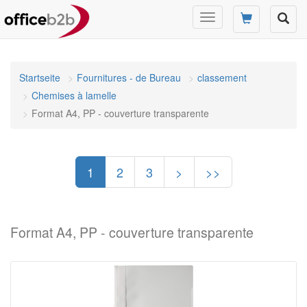
Changer
mode
de
navigation
Startseite
Fournitures - de Bureau
classement
Chemises à lamelle
Format A4, PP - couverture transparente
1
2
3
>
>>
Format A4, PP - couverture transparente