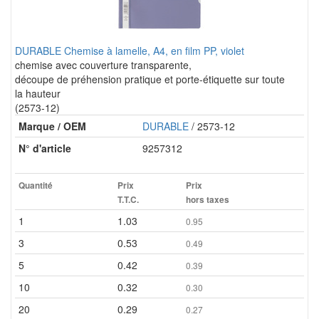
DURABLE Chemise à lamelle, A4, en film PP, violet
chemise avec couverture transparente,
découpe de préhension pratique et porte-étiquette sur toute
la hauteur
(2573-12)
Marque / OEM
DURABLE
/ 2573-12
N° d'article
9257312
Quantité
Prix
Prix
T.T.C.
hors taxes
1
1.03
0.95
3
0.53
0.49
5
0.42
0.39
10
0.32
0.30
20
0.29
0.27