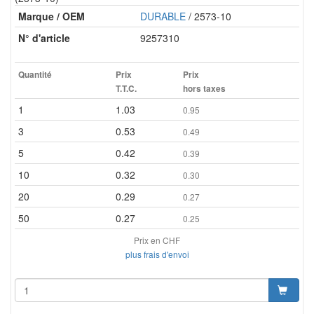
Marque / OEM
DURABLE
/ 2573-10
N° d'article
9257310
Quantité
Prix
Prix
T.T.C.
hors taxes
1
1.03
0.95
3
0.53
0.49
5
0.42
0.39
10
0.32
0.30
20
0.29
0.27
50
0.27
0.25
Prix en CHF
plus frais d'envoi