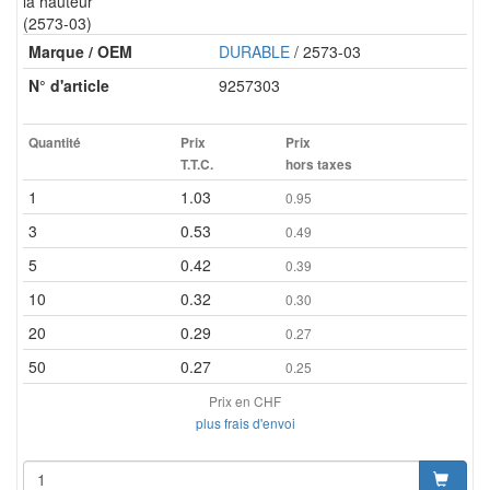
la hauteur
(2573-03)
Marque / OEM
DURABLE
/ 2573-03
N° d'article
9257303
Quantité
Prix
Prix
T.T.C.
hors taxes
1
1.03
0.95
3
0.53
0.49
5
0.42
0.39
10
0.32
0.30
20
0.29
0.27
50
0.27
0.25
Prix en CHF
plus frais d'envoi