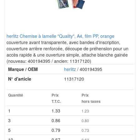
herlitz Chemise à lamelle "Quality", A4, film PP, orange
couverture avant transparente, avec bandes d'inscription,
couverture arrière renforcée, découpe de préhension pour un
accès rapide & une ouverture simple, attache blanche gainée
(nouveau: 400194395 / ancien: 11317120)
Marque / OEM
herlitz
/ 400194395
N° d'article
11317120
Quantité
Prix
Prix
T.T.C.
hors taxes
1
1.33
1.23
3
0.86
0.80
5
0.79
0.73
10
0.67
0.62