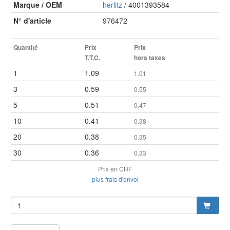
Marque / OEM
herlitz
/ 4001393584
N° d'article
976472
Quantité
Prix
Prix
T.T.C.
hors taxes
1
1.09
1.01
3
0.59
0.55
5
0.51
0.47
10
0.41
0.38
20
0.38
0.35
30
0.36
0.33
Prix en CHF
plus frais d'envoi