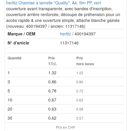
herlitz Chemise à lamelle "Quality", A4, film PP, vert
couverture avant transparente, avec bandes d'inscription,
couverture arrière renforcée, découpe de préhension pour un
accès rapide & une ouverture simple, attache blanche gainée
(nouveau: 400194397 / ancien: 11317146)
Marque / OEM
herlitz
/ 400194397
N° d'article
11317146
Quantité
Prix
Prix
T.T.C.
hors taxes
1
1.32
1.22
3
0.86
0.80
5
0.78
0.72
10
0.67
0.62
20
0.63
0.58
30
0.62
0.57
Prix en CHF