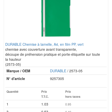
DURABLE Chemise à lamelle, A4, en film PP, vert
chemise avec couverture avant transparente,
découpe de préhension pratique et porte-étiquette sur toute
la hauteur
(2573-05)
Marque / OEM
DURABLE
/ 2573-05
N° d'article
9257305
Quantité
Prix
Prix
T.T.C.
hors taxes
1
1.03
0.95
3
0.53
0.49