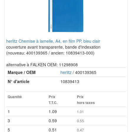
herlitz Chemise à lamelle, A4, en film PP, bleu clair
couverture avant transparente, bande d'indexation
(nouveau: 400139365 / ancien: 10839413-000)
alternative à FALKEN OEM: 11298908
Marque / OEM
herlitz
/ 400139365
N° d'article
10839413
Quantité
Prix
Prix
T.T.C.
hors taxes
1
1.09
1.01
3
0.59
0.55
5
0.51
0.47