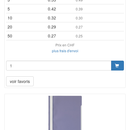
5
0.42
0.39
10
0.32
0.30
20
0.29
0.27
50
0.27
0.25
Prix en CHF
plus frais d'envoi
voir favoris